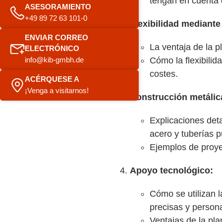
tengan en cuenta d
ASESORAMIENTO
+49 89 72 63 101-0
Flexibilidad mediante
ENVIAR CORREO
La ventaja de la p
ELECTRÓNICO
Cómo la flexibilida
info@kib-gmbh.de
costes.
ACÉRQUESE A
¡Venga a visitarnos!
Construcción metálica
Explicaciones deta
acero y tuberías 
Ejemplos de proyec
Apoyo tecnológico:
Cómo se utilizan l
precisas y persona
Ventajas de la pla