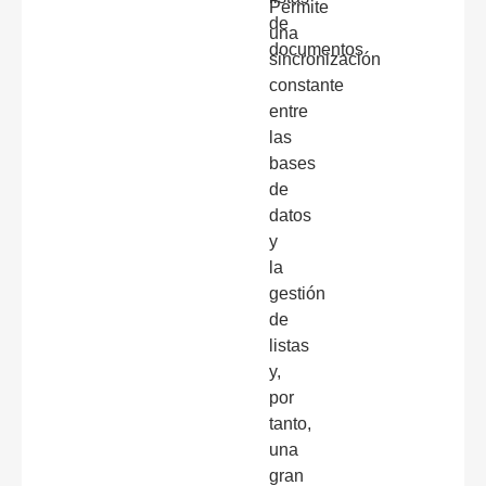
Permite
de
una
documentos
sincronización
constante
entre
las
bases
de
datos
y
la
gestión
de
listas
y,
por
tanto,
una
gran