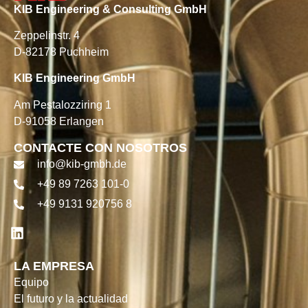
KIB Engineering & Consulting GmbH
Zeppelinstr. 4
D-82178 Puchheim
KIB Engineering GmbH
Am Pestalozziring 1
D-91058 Erlangen
CONTACTE CON NOSOTROS
info@kib-gmbh.de
+49 89 7263 101-0
+49 9131 920756 8
LA EMPRESA
Equipo
El futuro y la actualidad